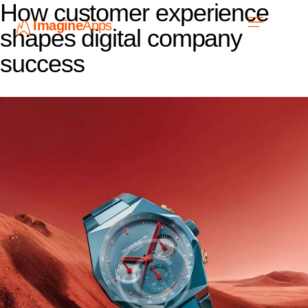
How customer experience
Imagine
Apps
EN
shapes digital company
success
Work with us
Contact Us