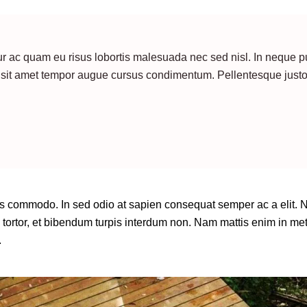
tur ac quam eu risus lobortis malesuada nec sed nisl. In neque p
sit amet tempor augue cursus condimentum. Pellentesque justo er
es commodo. In sed odio at sapien consequat semper ac a elit. N
tortor, et bibendum turpis interdum non. Nam mattis enim in metus
.