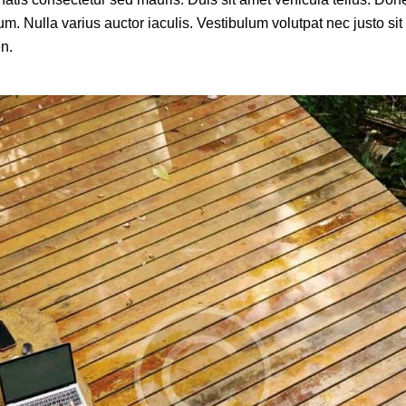
ium. Nulla varius auctor iaculis. Vestibulum volutpat nec justo sit
en.