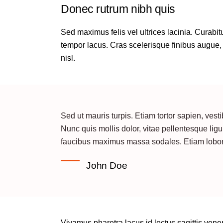
Donec rutrum nibh quis
Sed maximus felis vel ultrices lacinia. Curabi
tempor lacus. Cras scelerisque finibus augue, 
nisl.
Sed ut mauris turpis. Etiam tortor sapien, ve
Nunc quis mollis dolor, vitae pellentesque ligul
faucibus maximus massa sodales. Etiam loborti
John Doe
Vivamus pharetra lacus id lectus sagittis vene