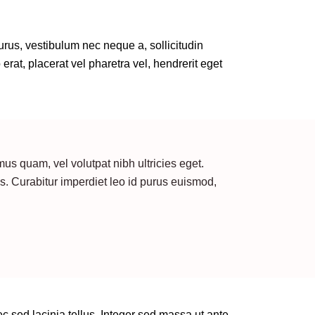
urus, vestibulum nec neque a, sollicitudin
at, placerat vel pharetra vel, hendrerit eget
s quam, vel volutpat nibh ultricies eget.
quis. Curabitur imperdiet leo id purus euismod,
c sed lacinia tellus. Integer sed massa ut ante