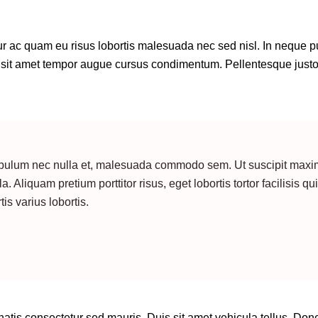
tur ac quam eu risus lobortis malesuada nec sed nisl. In neque p
sit amet tempor augue cursus condimentum. Pellentesque justo er
stibulum nec nulla et, malesuada commodo sem. Ut suscipit maximu
a. Aliquam pretium porttitor risus, eget lobortis tortor facilisis 
s varius lobortis.
natis consectetur sed mauris. Duis sit amet vehicula tellus. Done