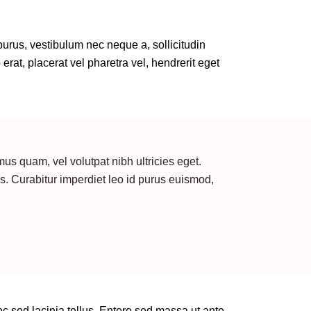
purus, vestibulum nec neque a, sollicitudin
at, placerat vel pharetra vel, hendrerit eget
s quam, vel volutpat nibh ultricies eget.
quis. Curabitur imperdiet leo id purus euismod,
ec sed lacinia tellus. Entero sed massa ut ante