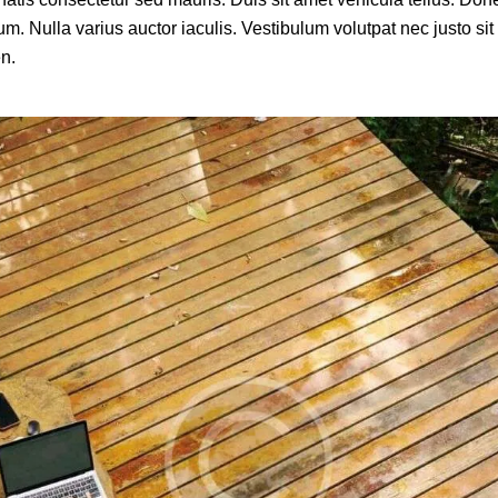
ium. Nulla varius auctor iaculis. Vestibulum volutpat nec justo sit
en.