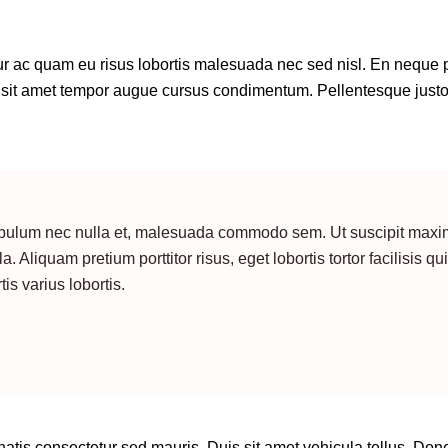
tur ac quam eu risus lobortis malesuada nec sed nisl. En neque 
sit amet tempor augue cursus condimentum. Pellentesque justo er
stibulum nec nulla et, malesuada commodo sem. Ut suscipit maximu
a. Aliquam pretium porttitor risus, eget lobortis tortor facilisis 
s varius lobortis.
natis consectetur sed mauris. Duis sit amet vehicula tellus. Don