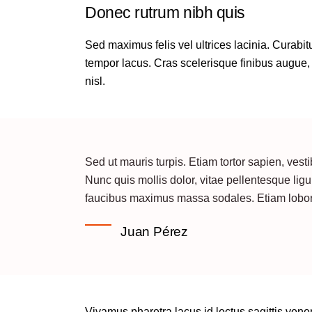
Donec rutrum nibh quis
Sed maximus felis vel ultrices lacinia. Curabi
tempor lacus. Cras scelerisque finibus augue, 
nisl.
Sed ut mauris turpis. Etiam tortor sapien, ve
Nunc quis mollis dolor, vitae pellentesque ligul
faucibus maximus massa sodales. Etiam loborti
Juan Pérez
Vivamus pharetra lacus id lectus sagittis vene