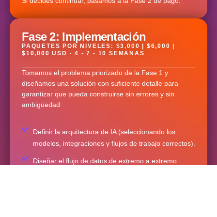
Si decides continuar, pasamos a la Fase 2 de pago.
Fase 2: Implementación
PAQUETES POR NIVELES: $3,000 | $6,000 |
$10,000 USD · 4 - 7 - 10 SEMANAS
Tomamos el problema priorizado de la Fase 1 y
diseñamos una solución con suficiente detalle para
garantizar que pueda construirse sin errores y sin
ambigüedad
Definir la arquitectura de IA (seleccionando los
modelos, integraciones y flujos de trabajo correctos).
Diseñar el flujo de datos de extremo a extremo.
Identificar riesgos técnicos y dependencias.
Estimar el esfuerzo y costo exacto de la
implementación.