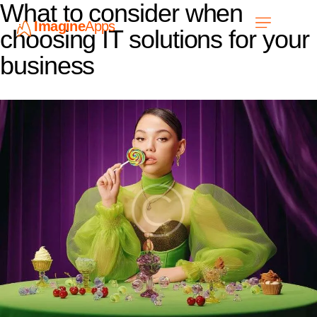
What to consider when
Imagine
Apps
EN
choosing IT solutions for your
business
Work with us
Contact Us