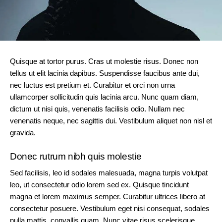
Quisque at tortor purus. Cras ut molestie risus. Donec non
tellus ut elit lacinia dapibus. Suspendisse faucibus ante dui,
nec luctus est pretium et. Curabitur et orci non urna
ullamcorper sollicitudin quis lacinia arcu. Nunc quam diam,
dictum ut nisi quis, venenatis facilisis odio. Nullam nec
venenatis neque, nec sagittis dui. Vestibulum aliquet non nisl et
gravida.
Donec rutrum nibh quis molestie
Sed facilisis, leo id sodales malesuada, magna turpis volutpat
leo, ut consectetur odio lorem sed ex. Quisque tincidunt
magna et lorem maximus semper. Curabitur ultrices libero at
consectetur posuere. Vestibulum eget nisi consequat, sodales
nulla mattis, convallis quam. Nunc vitae risus scelerisque,