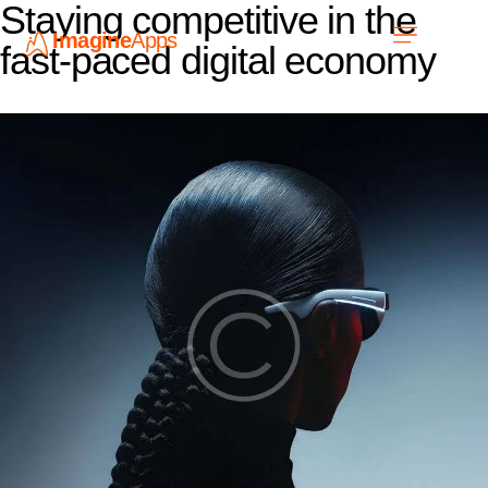
Staying competitive in the
Imagine
Apps
EN
fast-paced digital economy
Work with us
Contact Us