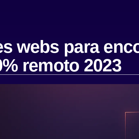
es webs para enco
00% remoto 2023