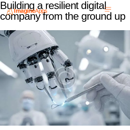
Building a resilient digital
Imagine
Apps
EN
company from the ground up
Work with us
Contact Us