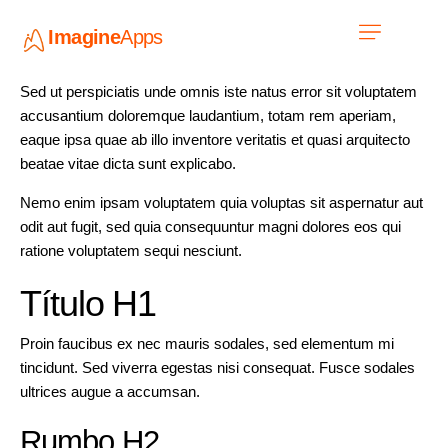
Imagine
Apps
ES
Únete a nosotros
Sed ut perspiciatis unde omnis iste natus error sit voluptatem
accusantium doloremque laudantium, totam rem aperiam,
eaque ipsa quae ab illo inventore veritatis et quasi arquitecto
beatae vitae dicta sunt explicabo.
Nemo enim ipsam voluptatem quia voluptas sit aspernatur aut
odit aut fugit, sed quia consequuntur magni dolores eos qui
ratione voluptatem sequi nesciunt.
Título H1
Proin faucibus ex nec mauris sodales, sed elementum mi
tincidunt. Sed viverra egestas nisi consequat. Fusce sodales
ultrices augue a accumsan.
Rumbo H2