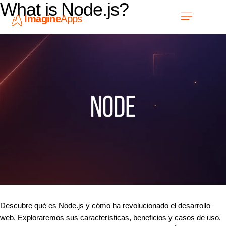
What is Node.js?
Imagine
Apps
ES
Únete a nosotros
Descubre qué es Node.js y cómo ha revolucionado el desarrollo
web. Exploraremos sus características, beneficios y casos de uso,