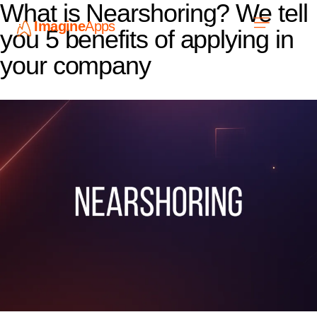
What is Nearshoring? We tell
Imagine
Apps
ES
you 5 benefits of applying in
your company
Únete a nosotros