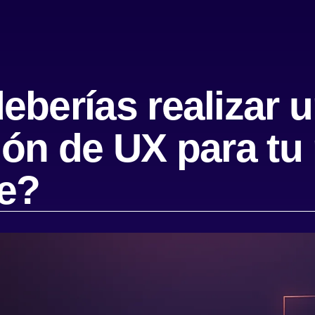
eberías realizar 
ión de UX para tu
re?