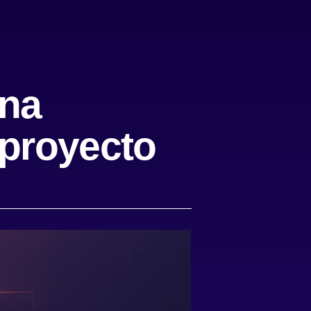
una
 proyecto