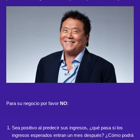
Para su negocio por favor
NO
:
Sea positivo al predecir sus ingresos, ¿qué pasa si los
ingresos esperados entran un mes después? ¿Cómo podrá