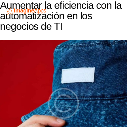
Aumentar la eficiencia con la
Imagine
Apps
ES
automatización en los
negocios de TI
Únete a nosotros