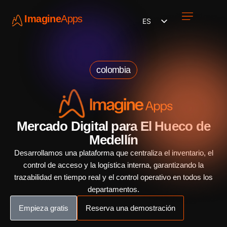
Imagine
Apps
ES
Únete a nosotros
colombia
Mercado Digital para El Hueco de
Medellín
Desarrollamos una plataforma que centraliza el inventario, el
control de acceso y la logística interna, garantizando la
trazabilidad en tiempo real y el control operativo en todos los
departamentos.
Empieza gratis
Reserva una demostración