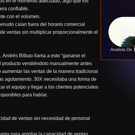
rlos en el momento adecuado, algo que los
ra confiable.
te con el volumen.
enudo caían fuera del horario comercial
de ventas sin multiplicar proporcionalmente el
Analista De 
 Andrés Bilbao llama a esto “ganarse el
a el producto vendiéndolo manualmente antes
o aumentar las ventas de la manera tradicional
más agotamiento. 30X necesitaba una forma de
ar el equipo y llegar a los clientes potenciales
sponibles para hablar.
acidad de ventas sin necesidad de personal
e Dapta para ampliar la capacidad de ventas,