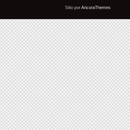
Sitio por
AncoraThemes