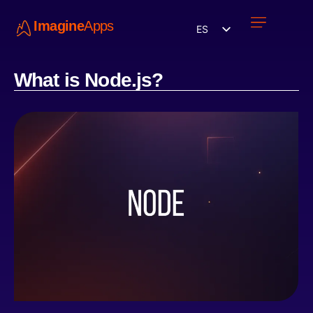
Imagine
Apps
ES
Únete a nosotros
What is Node.js?