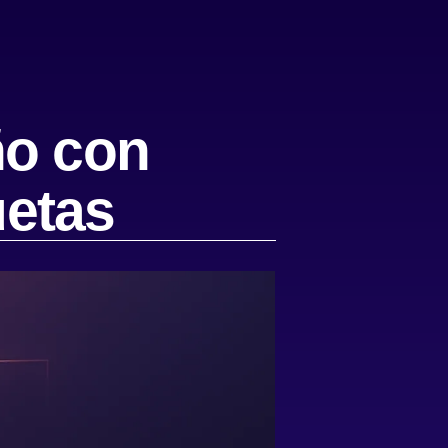
ño con
uetas