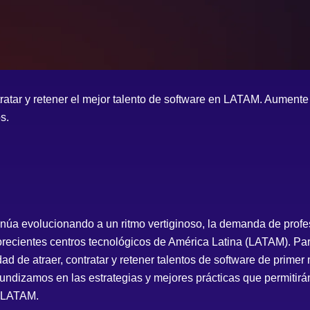
tratar y retener el mejor talento de software en LATAM. Aumente 
s.
inúa evolucionando a un ritmo vertiginoso, la demanda de profe
florecientes centros tecnológicos de América Latina (LATAM). P
d de atraer, contratar y retener talentos de software de primer 
undizamos en las estrategias y mejores prácticas que permitirá
n LATAM.