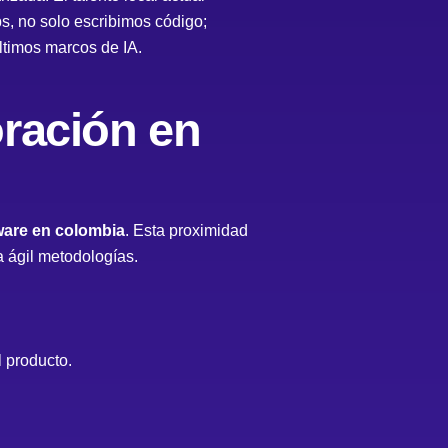
s, no solo escribimos código;
ltimos marcos de IA.
oración en
ware en colombia
. Esta proximidad
 ágil
metodologías.
l producto.