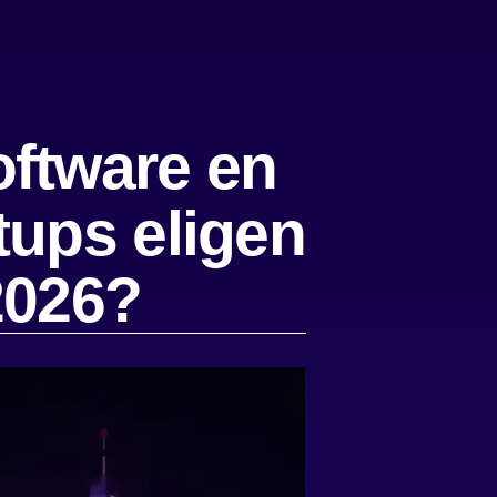
oftware en
tups eligen
2026?