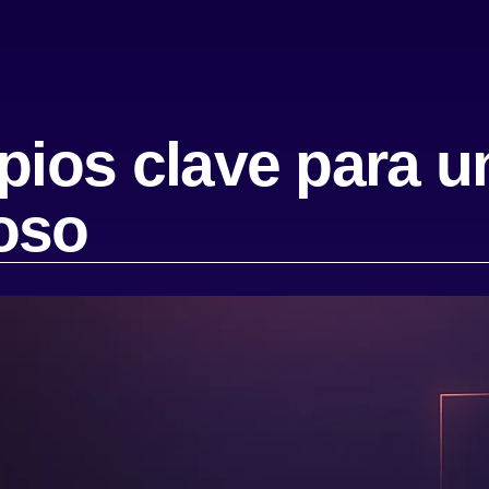
ipios clave para u
oso